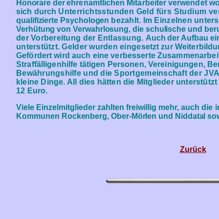
Honorare der
ehrenamtlichen Mitarbeiter verwendet w
sich durch Un
terrichtsstunden Geld fürs Studium ve
qualifizierte Psychologen
bezahlt. Im Einzelnen unters
Verhütung von Verwahrlosung, die schulische und ber
der Vorbereitung der Entlassung.
Auch der Aufbau ein
unterstützt. Gelder wurden einge
setzt zur Weiterbild
Gefördert wird auch eine verbesserte Zusammenarbeit 
Straffälligenhilfe tätigen Personen, Vereinigungen, Be
Bewäh
rungshilfe und die Sportgemeinschaft der JV
kleine Din
ge. All dies hätten die Mitglieder unterstütz
12 Euro.
Viele Einzelmitglieder zahlten freiwillig mehr,
auch die 
Kom
munen Rockenberg, Ober-Mörlen und Niddatal
sow
Zurück