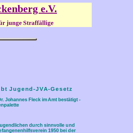
ckenberg e.V.
traffällige
 lobt Jugend-JVA-Gesetz
Dr. Johannes Fleck im Amt bestätigt
-
npalette
 Jugendlichen durch sinnvolle und
efangenenhilfsverein 1950 bei der