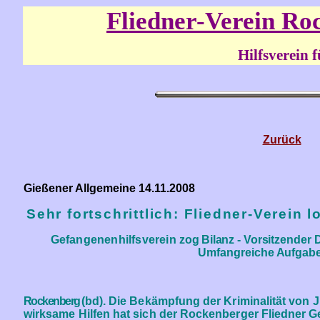
Fliedner-Verein Ro
Hilfsverein für junge S
Zurück
Gießener Allgemeine 14.11.2008
Sehr fortschrittlich: Fliedner-Verein
Gefangenenhilfsverein
zog Bilanz
-
Vorsitzender 
Umfangreiche Aufgabe
Rockenberg
(bd).
Die Bekämpfung der Krimin
alität von
wirksame Hilfen hat sich der Rockenberger Fliedner G