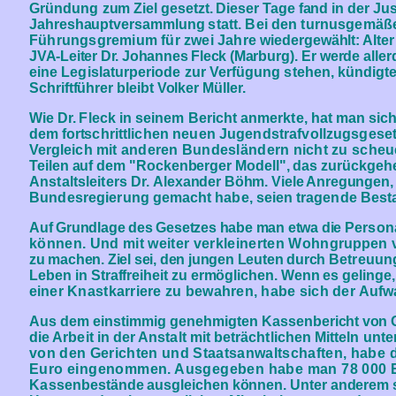
Gründung
zum Ziel gesetzt. Dieser Tage fand in der Jus
Jahreshauptversammlung
statt. Bei den turnusgemä
Führungsgremium für zwei Jahre
wiedergewählt: Alter
JVA-Leiter Dr. Johannes Fleck (Ma
rburg). Er werde alle
eine Legislaturperiode zur Verfügung stehen, kündigte
Schriftführer bleibt Volker Müller.
Wie Dr.
Fleck in seinem Bericht anmerkte, hat
man sich
dem forts
chrittlichen neuen Jugendstrafvollzugsgese
Vergleich
mit anderen Bundesländern nicht zu scheu
Teilen auf dem "Rockenberger Modell", das zurückgehe
Anstaltsleiters Dr. Al
exander Böhm. Viele Anregungen,
Bundesregie
rung gemacht habe, seien tragende Best
Auf Grundlage des Gesetzes habe man etwa die
Persona
können. Und mit weiter verkleinerten Wohn
gruppen v
zu machen. Ziel sei, den jungen Leuten durch
Betreuung
Le
ben in Straffreiheit zu ermöglichen. Wenn es ge
linge
ei
ner Knastkarriere zu bewahren, habe sich der
Aufw
Aus dem einstimmig genehmigten Kassenbe
richt von 
die Arbeit in der Anstalt mit beträchtlichen Mit
teln unt
von den Gerichten und Staatsanwaltschaften,
habe d
Euro eingenommen. Ausgegeben habe man
78 000 
Kas
senbestände ausgleichen können. Unter anderem