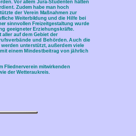
orden.
Vor allem Jura-Studenten hätten
rdient.
Zudem habe man hoch
tützte der Verein
Maßnahmen zur
ufliche Weiterbildung und
die Hilfe bei
er sinnvollen Freizeitgestal
tung wurde
ung geeigneter Erziehungs
kräfte.
aller auf dem Gebiet der
rufsverbände und Behörden. Auch die
A
werden unterstützt, außerdem viele
t mit einem Mindestbeitrag von jährlich
im Fliednerverein mitwirkenden
ie der Wetteraukreis.