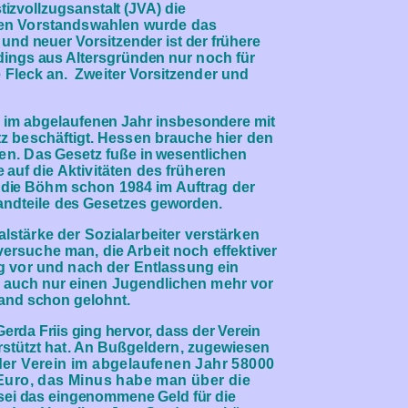
tizv
ollzugsanstalt (JVA) die
ßen Vorstandswahlen
wurde das
 und neuer Vorsitzender i
st der frühere
rdings aus Altersgründen n
ur noch für
 Fleck an. Zweiter Vorsitzender und
 im abgelaufenen Jahr insbesondere mit
tz
beschäftigt. Hessen brauche hier den
en. D
as Gesetz fuße in wesentlichen
 auf die
Aktivitäten des früheren
 die
Böhm schon 1984 im Auftrag der
andteile
des Gesetzes geworden.
lstärke der Sozialarbeiter verstärken
ersuche man, die Arbeit noch effekti
ver
 vor und nach der Entlassung ein
, auch nur einen Jugendlichen mehr vor
and schon gelohnt.
Gerda Friis ging hervor, dass der Verein
erstützt hat. An Bußgeldern, zugewiesen
er Verein im abgelaufenen Jahr 58000
Euro, das Minus habe man über die
sei das eingenommene Geld für die